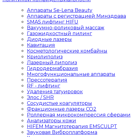
Аппараты Se-Lena Beauty
Аппараты с регистрацией Минздрава
SMAS лифтинг HIFU
Вакуумно-роликовый массаж
Газожидкостный пилинг
Диодные лазеры
Кавитация
Косметологические комбайны
Криолиполиз
Лазерный липолиз
Гидродермабразия
Многофункциональные аппараты
Прессотерапия
RF - лифтинг
Удаления татуировок
Элос / SHR
Сосудистые коагуляторы
Фракционные лазеры СО2
Роллерная микрокомпрессия сферами
Анализаторы кожи
HIFEM Магнитотерапия EMSCULPT
Звуковая Виброплатформа