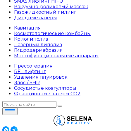
SMAS лифтинг HIFU
Вакуумно-роликовый массаж
Газожидкостный пилинг
Диодные лазеры
Кавитация
Косметологические комбайны
Криолиполиз
Лазерный липолиз
Гидродермабразия
Многофункциональные аппараты
Прессотерапия
RF - лифтинг
Удаления татуировок
Элос / SHR
Сосудистые коагуляторы
Фракционные лазеры СО2